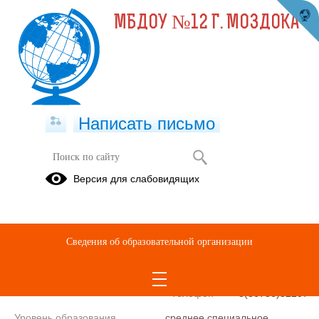
МБДОУ №12 Г. МОЗДОКА
Написать письмо
Заведующий
Версия для слабовидящих
Соколова
Людмила
Владимировна
Сведения об образовательной организации
E-mail
mozdok-
dou12@mail.ru
Телефон
8(86736)32207
Уровень образования
среднее специальное