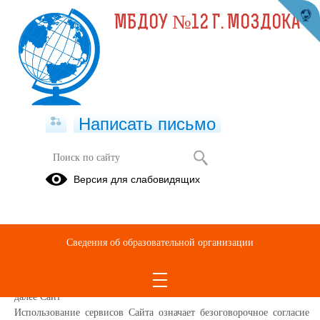
МБДОУ №12 Г. МОЗДОКА
Написать письмо
Политика конфиденциальности
Версия для слабовидящих
Настоящая Политика конфиденциальности (далее – Политика
конфиденциальности) персональных данных Муниципальное
бюджетное дошкольное образовательное учреждение – детский сад
Сведения об образовательной организации
комбинированного вида №12 г. Моздока Республики Северная
Осетия – Алания, (далее – Администрация Сайта) применяется при
использовании в сети Интернет по адресу:
https://12.mozdoksad.ru/
,
далее Сайт
Использование сервисов Сайта означает безоговорочное согласие