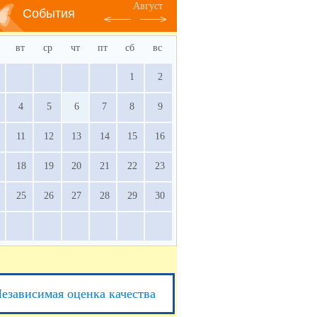
Август
События
вт
ср
чт
пт
сб
вс
1
2
4
5
6
7
8
9
11
12
13
14
15
16
18
19
20
21
22
23
25
26
27
28
29
30
езависимая оценка качества