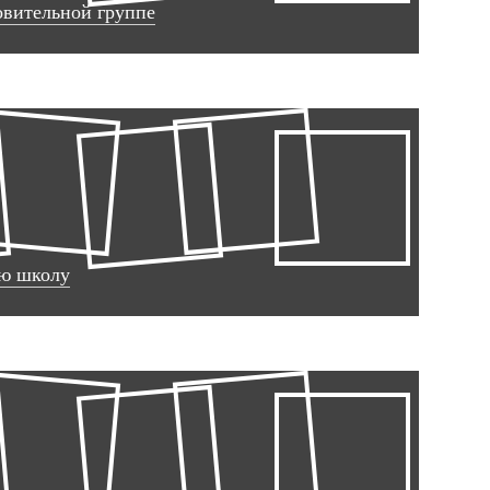
овительной группе
ую школу