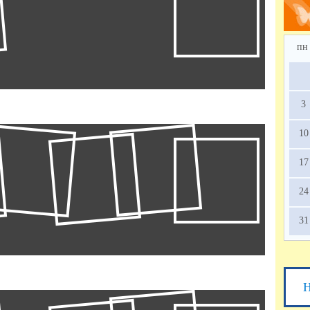
пн
3
10
17
24
31
Н