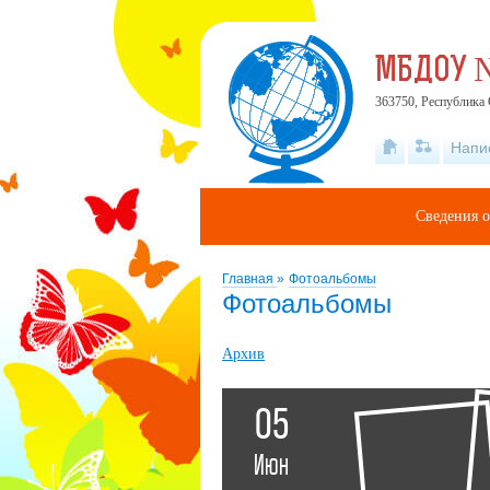
МБДОУ №
363750, Республика 
Напи
Сведения о
Главная
»
Фотоальбомы
Фотоальбомы
Архив
05
Июн