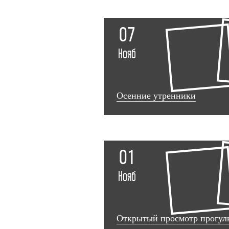
07
Нояб
Осенние утренники
01
Нояб
Открытый просмотр прогул