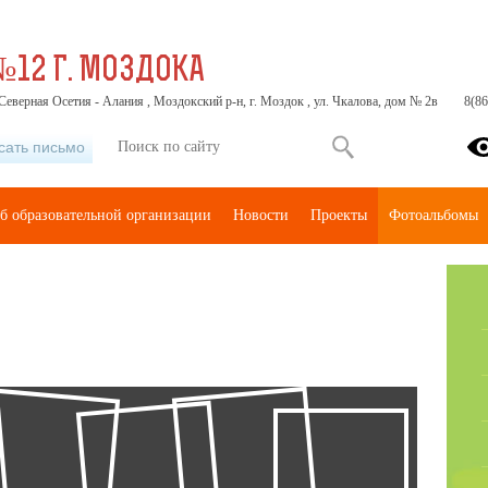
12 Г. МОЗДОКА
Северная Осетия - Алания , Моздокский р-н, г. Моздок , ул. Чкалова, дом № 2в
8(86
сать письмо
б образовательной организации
Новости
Проекты
Фотоальбомы