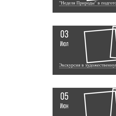
"Неделя Природы" в подгот
03
Июл
Экскурсия в художественн
05
Июн