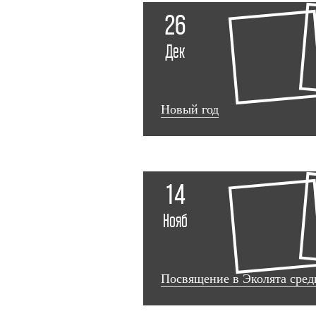
26
Дек
Новый год
14
Нояб
Посвящение в Эколята сред