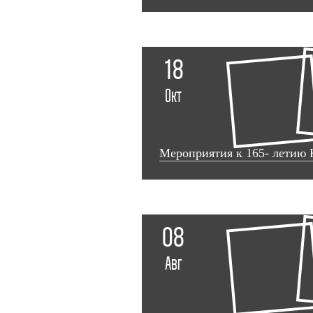
18
Окт
Мероприятия к 165- летию 
08
Авг