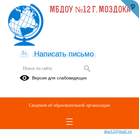
МБДОУ №12 Г. МОЗДОКА
Написать письмо
Версия для слабовидящих
Заведующий
Электронная
приемная
Соколова
Людмила
Сведения об образовательной организации
Владимировна
E-mail
mozdok-
dou12@mail.ru